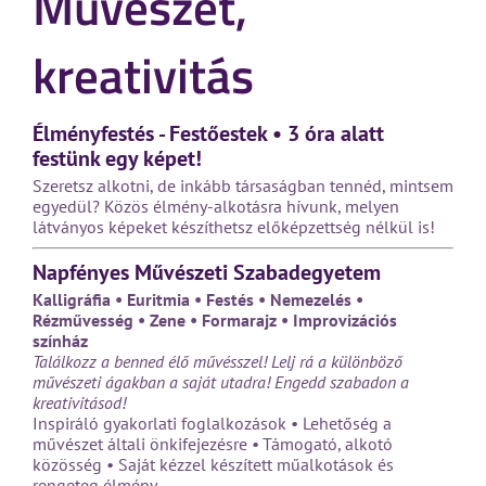
Művészet,
kreativitás
Élményfestés - Festőestek • 3 óra alatt
festünk egy képet!
Szeretsz alkotni, de inkább társaságban tennéd, mintsem
egyedül? Közös élmény-alkotásra hívunk, melyen
látványos képeket készíthetsz előképzettség nélkül is!
Napfényes Művészeti Szabadegyetem
Kalligráfia • Euritmia • Festés • Nemezelés •
Rézművesség • Zene • Formarajz • Improvizációs
színház
Találkozz a benned élő művésszel! Lelj rá a különböző
művészeti ágakban a saját utadra! Engedd szabadon a
kreativitásod!
Inspiráló gyakorlati foglalkozások • Lehetőség a
művészet általi önkifejezésre • Támogató, alkotó
közösség • Saját kézzel készített műalkotások és
rengeteg élmény