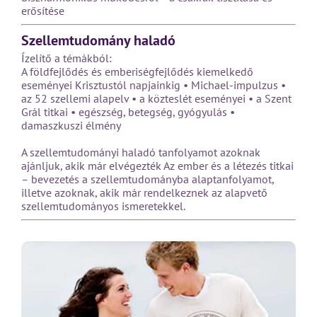
erősítése
Szellemtudomány haladó
Ízelítő a témákból:
A földfejlődés és emberiségfejlődés kiemelkedő
eseményei Krisztustól napjainkig • Michael-impulzus •
az 52 szellemi alapelv • a közteslét eseményei • a Szent
Grál titkai • egészség, betegség, gyógyulás •
damaszkuszi élmény
A szellemtudományi haladó tanfolyamot azoknak
ajánljuk, akik már elvégezték Az ember és a létezés titkai
– bevezetés a szellemtudományba alaptanfolyamot,
illetve azoknak, akik már rendelkeznek az alapvető
szellemtudományos ismeretekkel.