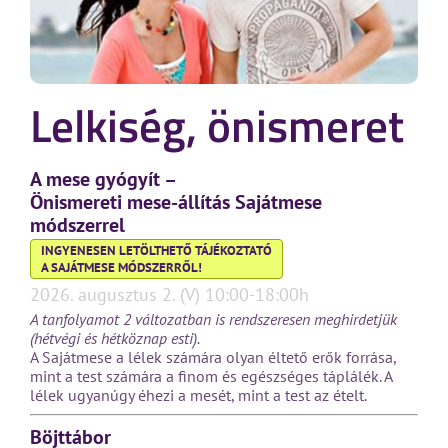
Lelkiség, önismeret
A mese gyógyít –
Önismereti mese-állítás Sajátmese
módszerrel
INGYENESEN LETÖLTHETŐ TÁJÉKOZTATÓ
A SAJÁTMESE MÓDSZERRŐL!
2026. augusztus 2. (V) 10:00-18:00h
A tanfolyamot 2 változatban is rendszeresen meghirdetjük
(hétvégi és hétköznap esti).
A Sajátmese a lélek számára olyan éltető erők forrása,
mint a test számára a finom és egészséges táplálék. A
lélek ugyanúgy éhezi a mesét, mint a test az ételt.
Böjttábor