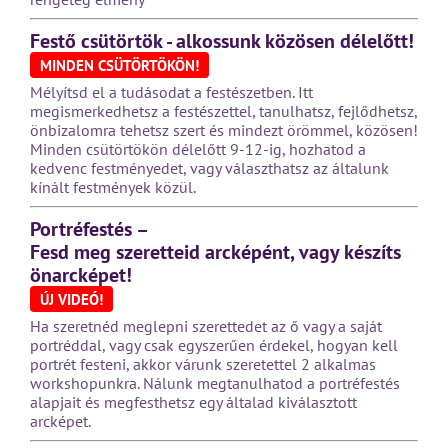
Festő csütörtök - alkossunk közösen délelőtt!
MINDEN CSÜTÖRTÖKÖN!
Mélyítsd el a tudásodat a festészetben. Itt
megismerkedhetsz a festészettel, tanulhatsz, fejlődhetsz,
önbizalomra tehetsz szert és mindezt örömmel, közösen!
Minden csütörtökön délelőtt 9-12-ig, hozhatod a
kedvenc festményedet, vagy választhatsz az általunk
kínált festmények közül.
Portréfestés –
Fesd meg szeretteid arcképént, vagy készíts
önarcképet!
ÚJ VIDEÓ!
Ha szeretnéd meglepni szerettedet az ő vagy a saját
portréddal, vagy csak egyszerűen érdekel, hogyan kell
portrét festeni, akkor várunk szeretettel 2 alkalmas
workshopunkra. Nálunk megtanulhatod a portréfestés
alapjait és megfesthetsz egy általad kiválasztott
arcképet.