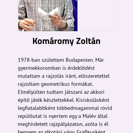
Komáromy Zoltán
1978-ban születtem Budapesten. Már
gyermekkoromban is érdeklődést
mutattam a rajzolás iránt, előszeretettel
rajzoltam geometrikus formákat.
Elmélyülten tudtam játszani az akkori
építő játék készlettekkel. Kisiskolásként
legfiatalabbként többedmagammal rövid
repülőutat is nyertem egy a Malév által
meghirdetett rajzpályázaton, azóta is él
bennem az alkotási vágy. Grafikusként