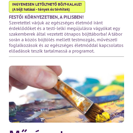
INGYENESEN LETÖLTHETŐ BÖJT-KALAUZ!
(A böjt hatásai - tények és tévhitek)
FESTŐI KÖRNYEZETBEN, A PILISBEN!
Szeretettel várjuk az egészséges életmód iránt
érdeklődőket és a testi-lelki megújulásra vágyókat egy
szakemberek által vezetett ötnapos böjttáborba! A tábor
során a közös böjtölés mellett testmozgás, művészeti
foglalkozások és az egészséges életmóddal kapcsolatos
előadások teszik tartalmassá a programot.