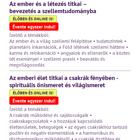
Az ember és a létezés titkai –
bevezetés a szellemtudományba
ÉLŐBEN ÉS ONLINE IS!
Évente egyszer indul!
Ízelítő a témákból:
Az ember és a világ szellemi felépítése • tudatszintek •
planetáris inkarnációk, a Föld létének szellemi háttere •
karma és reinkarnáció • angyalok és ellenerők • a köztes
lét eseményei • szellemi praxis • beavatás és
megvilágosodás
Az emberi élet titkai a csakrák fényében -
spirituális önismeret és világismeret
ÉLŐBEN ÉS ONLINE IS!
Évente egyszer indul!
Ízelítő a témákból:
A csakrák működése és sajátosságaik •
csakrakapcsolatok • a hozzájuk kapcsolódó
életterületek, betegségek • az egyes csakrákhoz tartozó
pozitív és negatív elementálok • a harmonikus és
diszharmonikus működésről • a csakrák tisztítása és