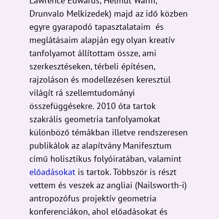
Lawrence Edwards, Helmut Warm,
Drunvalo Melkizedek) majd az idő közben
egyre gyarapodó tapasztalataim és
meglátásaim alapján egy olyan kreatív
tanfolyamot állítottam össze, ami
szerkesztéseken, térbeli építésen,
rajzoláson és modellezésen keresztül
világít rá szellemtudományi
összefüggésekre. 2010 óta tartok
szakrális geometria tanfolyamokat
különböző témákban illetve rendszeresen
publikálok az alapítvány Manifesztum
című holisztikus folyóiratában, valamint
előadásokat
is tartok. Többször is részt
vettem és veszek az angliai (Nailsworth-i)
antropozófus projektív geometria
konferenciákon, ahol előadásokat és