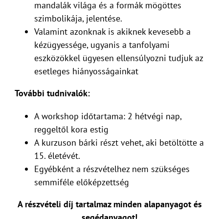
mandalák világa és a formák mögöttes
szimbolikája, jelentése.
Valamint azonknak is akiknek kevesebb a
kézügyessége, ugyanis a tanfolyami
eszközökkel ügyesen ellensúlyozni tudjuk az
esetleges hiányosságainkat
További tudnivalók:
A workshop időtartama: 2 hétvégi nap,
reggeltől kora estig
A kurzuson bárki részt vehet, aki betöltötte a
15. életévét.
Egyébként a részvételhez nem szükséges
semmiféle előképzettség
A részvételi díj tartalmaz minden alapanyagot és
segédanyagot!