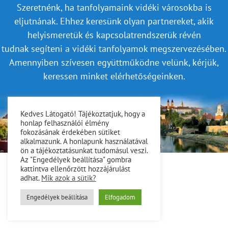
Szeretnénk, ha tanfolyamaink vidéki városokba is
eljutnának. Ehhez keresünk olyan partnereket, akik
helyismeretük és kapcsolatrendszerük révén
tudnak segíteni a vidéki tanfolyamok megszervezésében.
Amennyiben szívesen együttműködne velünk, kérjük,
keressen minket elérhetőségeinken.
Kedves Látogató! Tájékoztatjuk, hogy a
honlap felhasználói élmény
fokozásának érdekében sütiket
alkalmazunk. A honlapunk használatával
ön a tájékoztatásunkat tudomásul veszi.
Az "Engedélyek beállítása" gombra
kattintva ellenőrzött hozzájárulást
adhat.
Mik azok a sütik?
Engedélyek beállítása
Elfogadom