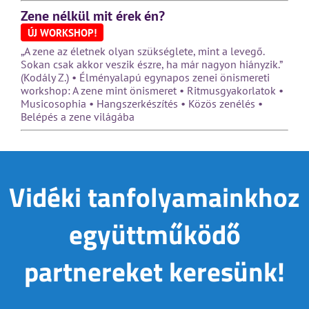
Zene nélkül mit érek én?
ÚJ WORKSHOP!
„A zene az életnek olyan szükséglete, mint a levegő.
Sokan csak akkor veszik észre, ha már nagyon hiányzik.”
(Kodály Z.) • Élményalapú egynapos zenei önismereti
workshop: A zene mint önismeret • Ritmusgyakorlatok •
Musicosophia • Hangszerkészítés • Közös zenélés •
Belépés a zene világába
Vidéki tanfolyamainkhoz
együttműködő
partnereket keresünk!