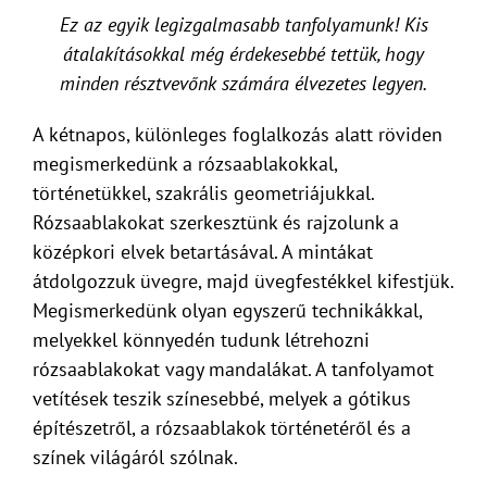
Ez az egyik legizgalmasabb tanfolyamunk! Kis
átalakításokkal még érdekesebbé tettük, hogy
minden résztvevőnk számára élvezetes legyen.
A kétnapos, különleges foglalkozás alatt röviden
megismerkedünk a rózsaablakokkal,
történetükkel, szakrális geometriájukkal.
Rózsaablakokat szerkesztünk és rajzolunk a
középkori elvek betartásával. A mintákat
átdolgozzuk üvegre, majd üvegfestékkel kifestjük.
Megismerkedünk olyan egyszerű technikákkal,
melyekkel könnyedén tudunk létrehozni
rózsaablakokat vagy mandalákat. A tanfolyamot
vetítések teszik színesebbé, melyek a gótikus
építészetről, a rózsaablakok történetéről és a
színek világáról szólnak.