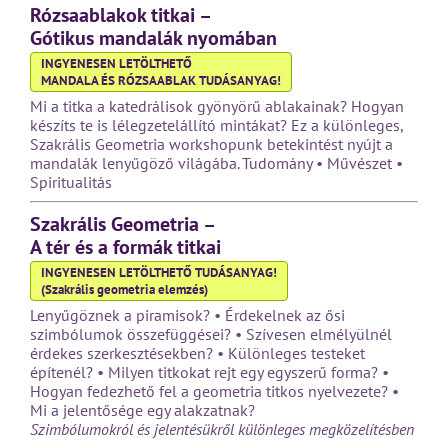
Rózsaablakok titkai –
Gótikus mandalák nyomában
INGYENESEN LETÖLTHETŐ
MANDALA ÉS RÓZSAABLAK TUDÁSANYAG!
Mi a titka a katedrálisok gyönyörű ablakainak? Hogyan
készíts te is lélegzetelállító mintákat? Ez a különleges,
Szakrális Geometria workshopunk betekintést nyújt a
mandalák lenyűgöző világába. Tudomány • Művészet •
Spiritualitás
Szakrális Geometria –
A tér és a formák titkai
INGYENESEN LETÖLTHETŐ TUDÁSANYAG!
(Szakrális geometria elemzés)
Lenyűgöznek a piramisok? • Érdekelnek az ősi
szimbólumok összefüggései? • Szívesen elmélyülnél
érdekes szerkesztésekben? • Különleges testeket
építenél? • Milyen titkokat rejt egy egyszerű forma? •
Hogyan fedezhető fel a geometria titkos nyelvezete? •
Mi a jelentősége egy alakzatnak?
Szimbólumokról és jelentésükről különleges megközelítésben