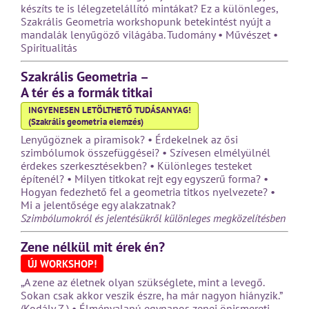
készíts te is lélegzetelállító mintákat? Ez a különleges,
Szakrális Geometria workshopunk betekintést nyújt a
mandalák lenyűgöző világába. Tudomány • Művészet •
Spiritualitás
Szakrális Geometria –
A tér és a formák titkai
INGYENESEN LETÖLTHETŐ TUDÁSANYAG!
(Szakrális geometria elemzés)
Lenyűgöznek a piramisok? • Érdekelnek az ősi
szimbólumok összefüggései? • Szívesen elmélyülnél
érdekes szerkesztésekben? • Különleges testeket
építenél? • Milyen titkokat rejt egy egyszerű forma? •
Hogyan fedezhető fel a geometria titkos nyelvezete? •
Mi a jelentősége egy alakzatnak?
Szimbólumokról és jelentésükről különleges megközelítésben
Zene nélkül mit érek én?
ÚJ WORKSHOP!
„A zene az életnek olyan szükséglete, mint a levegő.
Sokan csak akkor veszik észre, ha már nagyon hiányzik.”
(Kodály Z.) • Élményalapú egynapos zenei önismereti