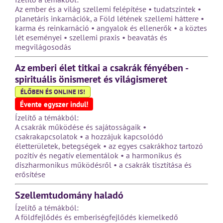
Az ember és a világ szellemi felépítése • tudatszintek •
planetáris inkarnációk, a Föld létének szellemi háttere •
karma és reinkarnáció • angyalok és ellenerők • a köztes
lét eseményei • szellemi praxis • beavatás és
megvilágosodás
Az emberi élet titkai a csakrák fényében -
spirituális önismeret és világismeret
ÉLŐBEN ÉS ONLINE IS!
Évente egyszer indul!
Ízelítő a témákból:
A csakrák működése és sajátosságaik •
csakrakapcsolatok • a hozzájuk kapcsolódó
életterületek, betegségek • az egyes csakrákhoz tartozó
pozitív és negatív elementálok • a harmonikus és
diszharmonikus működésről • a csakrák tisztítása és
erősítése
Szellemtudomány haladó
Ízelítő a témákból:
A földfejlődés és emberiségfejlődés kiemelkedő