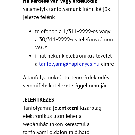
Ha kérdése van vagy érdeklődik
valamelyik tanfolyamunk iránt, kérjük,
jelezze felénk
telefonon a 1/311-9999-es vagy
a 30/311-9999-es telefonszámon
VAGY
írhat nekünk elektronikus levelet
a
tanfolyam@napfenyes.hu
címre
A tanfolyamokról történő érdeklődés
semmiféle kötelezettséggel nem jár.
JELENTKEZÉS
Tanfolyamra
jelentkezni
kizárólag
elektronikus úton lehet a
webáruházunkon keresztül a
tanfolyami oldalon található