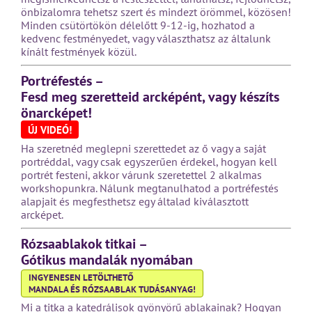
önbizalomra tehetsz szert és mindezt örömmel, közösen!
Minden csütörtökön délelőtt 9-12-ig, hozhatod a
kedvenc festményedet, vagy választhatsz az általunk
kínált festmények közül.
Portréfestés –
Fesd meg szeretteid arcképént, vagy készíts
önarcképet!
ÚJ VIDEÓ!
Ha szeretnéd meglepni szerettedet az ő vagy a saját
portréddal, vagy csak egyszerűen érdekel, hogyan kell
portrét festeni, akkor várunk szeretettel 2 alkalmas
workshopunkra. Nálunk megtanulhatod a portréfestés
alapjait és megfesthetsz egy általad kiválasztott
arcképet.
Rózsaablakok titkai –
Gótikus mandalák nyomában
INGYENESEN LETÖLTHETŐ
MANDALA ÉS RÓZSAABLAK TUDÁSANYAG!
Mi a titka a katedrálisok gyönyörű ablakainak? Hogyan