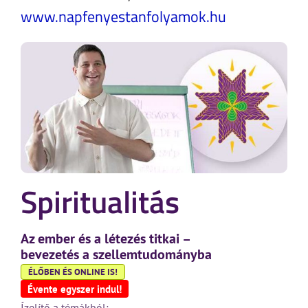
www.napfenyestanfolyamok.hu
Spiritualitás
Az ember és a létezés titkai –
bevezetés a szellemtudományba
ÉLŐBEN ÉS ONLINE IS!
Évente egyszer indul!
Ízelítő a témákból: