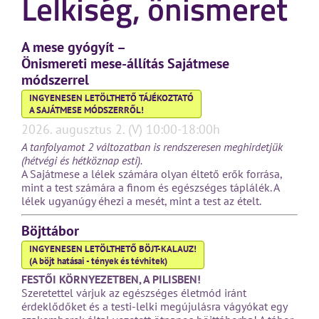
Lelkiség, önismeret
A mese gyógyít –
Önismereti mese-állítás Sajátmese
módszerrel
INGYENESEN LETÖLTHETŐ TÁJÉKOZTATÓ
A SAJÁTMESE MÓDSZERRŐL!
2026. augusztus 2. (V) 10:00-18:00h
A tanfolyamot 2 változatban is rendszeresen meghirdetjük
(hétvégi és hétköznap esti).
A Sajátmese a lélek számára olyan éltető erők forrása,
mint a test számára a finom és egészséges táplálék. A
lélek ugyanúgy éhezi a mesét, mint a test az ételt.
Böjttábor
INGYENESEN LETÖLTHETŐ BÖJT-KALAUZ!
(A böjt hatásai - tények és tévhitek)
FESTŐI KÖRNYEZETBEN, A PILISBEN!
Szeretettel várjuk az egészséges életmód iránt
érdeklődőket és a testi-lelki megújulásra vágyókat egy