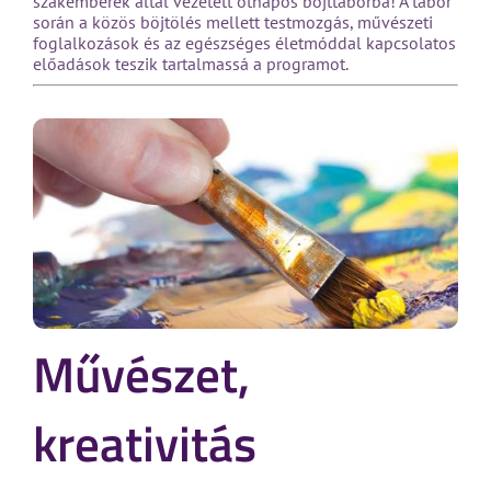
szakemberek által vezetett ötnapos böjttáborba! A tábor
során a közös böjtölés mellett testmozgás, művészeti
foglalkozások és az egészséges életmóddal kapcsolatos
előadások teszik tartalmassá a programot.
Művészet,
kreativitás