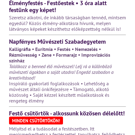
Élményfestés - Festőestek • 3 óra alatt
festünk egy képet!
Szeretsz alkotni, de inkább társaságban tennéd, mintsem
egyedül? Közös élmény-alkotásra hívunk, melyen
látványos képeket készíthetsz előképzettség nélkül is!
Napfényes Művészeti Szabadegyetem
Kalligráfia • Euritmia • Festés • Nemezelés •
Rézművesség • Zene • Formarajz • Improvizációs
színház
Találkozz a benned élő művésszel! Lelj rá a különböző
művészeti ágakban a saját utadra! Engedd szabadon a
kreativitásod!
Inspiráló gyakorlati foglalkozások • Lehetőség a
művészet általi önkifejezésre • Támogató, alkotó
közösség • Saját kézzel készített műalkotások és
rengeteg élmény
Festő csütörtök - alkossunk közösen délelőtt!
MINDEN CSÜTÖRTÖKÖN!
Mélyítsd el a tudásodat a festészetben. Itt
megismerkedhetsz a festészettel, tanulhatsz, fejlődhetsz,