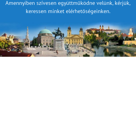
Amennyiben szívesen együttműködne velünk, kérjük,
keressen minket elérhetőségeinken.