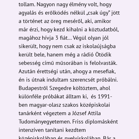
a történet az öreg meséről, aki, amikor
már érzi, hogy kezd kihalni a köztudatból,
magához hívja 3 fiát… Végül olyan jól
sikerült, hogy nem csak az iskolaújságba
került bele, hanem még a rádió Ötödik
sebesség című műsorában is felolvasták.
Azután érettségi után, ahogy a mesefiak,
én is útnak indultam szerencsét próbálni.
Budapestről Szegedre költöztem, ahol
különféle próbákat álltam ki, és 1991-
ben magyar-olasz szakos középiskolai
tanárként végeztem a József Attila
Tudományegyetemen. Friss diplomásként
intenzíven tanítani kezdtem
középiskolában és nyelviskolában. Bár a
szívem most is visszahúz a diákokhoz,