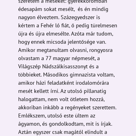
nagyon élveztem. Százegyedszer is
kértem a Fehér ló fiát, ő pedig türelmesen
újra és újra elmesélte. Azóta már tudom,
hogy ennek micsoda jelentősége van.
Amikor megtanultam olvasni, rongyosra
olvastam a 77 magyar népmesét, a
Világszép Nádszálkisasszonyt és a
többieket. Másodikos gimnazista voltam,
amikor házi feladatként irodalomórára
mesét kellett írni. Az utolsó pillanatig
halogattam, nem volt ötletem hozzá,
akkoriban inkább a regényeket szerettem.
Emlékszem, utolsó este ültem az
ágyamon, és gondolkodtam, mit is írjak.
Aztán egyszer csak magától elindult a
tollam. Nagyon nagy élmény volt, hogy
agyalás és erőlködés nélkül „csak úgy” jött