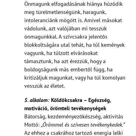
Önmagunk elfogadásának hiánya húzódik
meg türelmetlenségünk, haragunk,
intoleranciánk mögött is. Amivel másokat
vádolunk, azt valójában mi tesszük
önmagunkkal. A szívcsakra jelentős
blokkoltságára utal tehát, ha túl kemények
vagyunk, ha túlzott elvárásokat
támasztunk, ha azt érezzük, hogy a
boldogságunk más embertől függ, ha
kritizáljuk magunkat, vagy ha túl komolyan
vesszük az életet.
5. alkalom:
Köldökcsakra – Egészség,
motiváció, örömteli tevékenységek
Bátorság, kezdeményezőkészség, aktivitás
Mottó:
„Örömmel és szívesen tevékenykedek.”
Az ehhez a csakrához tartozó energia lelki