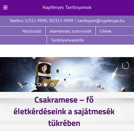
Napfényes Tanfolyamok
Kihagyás
Telefon: 1/311-9999, 30/311-9999
|
tanfolyam@napfenyes.hu
Nyitóoldal
Jelentkezés, tudnivalók
Cikkek
Tanfolyamvezetők
Csakramese – fő
életkérdéseink a sajátmesék
tükrében