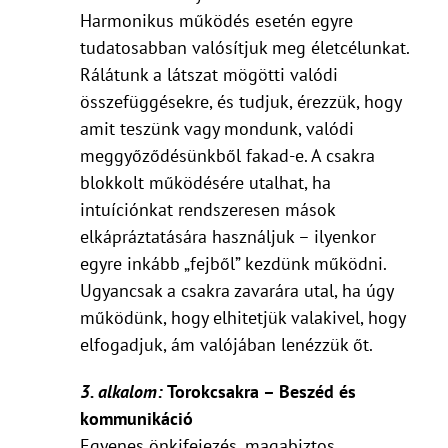
Harmonikus működés esetén egyre
tudatosabban valósítjuk meg életcélunkat.
Rálátunk a látszat mögötti valódi
összefüggésekre, és tudjuk, érezzük, hogy
amit teszünk vagy mondunk, valódi
meggyőződésünkből fakad-e. A csakra
blokkolt működésére utalhat, ha
intuíciónkat rendszeresen mások
elkápráztatására használjuk – ilyenkor
egyre inkább „fejből” kezdünk működni.
Ugyancsak a csakra zavarára utal, ha úgy
működünk, hogy elhitetjük valakivel, hogy
elfogadjuk, ám valójában lenézzük őt.
3. alkalom:
Torokcsakra – Beszéd és
kommunikáció
Egyenes önkifejezés, magabiztos