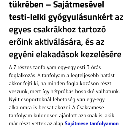
tükrében
– Sajátmesével
testi-lelki gyógyulásunkért
az
egyes csakrákhoz tartozó
erőink aktiválására, és az
egyéni elakadások kezelésére
A 7 részes tanfolyam egy-egy esti 3 órás
foglalkozás. A tanfolyam a legteljesebb hatást
akkor fejti ki, ha minden foglalkozáson részt
veszünk, mert így hétpróbás hősökké válhatunk.
Nyílt csoportoknál lehetőség van egy-egy
alkalomra is becsatlakozni. A Csakramese
tanfolyam különösen ajánlott azoknak is, akik
már részt vettek az alap
Sajátmese tanfolyamon.