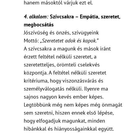
hanem másoktól várjuk ezt el.
4. alkalom:
Szívcsakra – Empátia, szeretet,
megbocsátás
Jószívűség és önzés, szívügyeink
Mottó:
„Szeretetet adok és kapok.”
A szívcsakra a magunk és mások iránt
érzett feltétel nélküli szeretet, a
szeretetteljes, örömteli cselekvés
központja. A feltétel nélküli szeretet
kritériuma, hogy viszonzásvárás és
személyválogatás nélküli. Ilyenre ma
sajnos nagyon kevés ember képes.
Legtöbbünk még nem képes még önmagát
sem szeretni, hiszen ennek első lépése,
hogy elfogadjuk magunkat, minden
hibánkkal és hiányosságainkkal együtt.