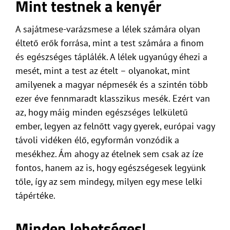
Mint testnek a kenyér
A sajátmese-varázsmese a lélek számára olyan
éltető erők forrása, mint a test számára a finom
és egészséges táplálék. A lélek ugyanúgy éhezi a
mesét, mint a test az ételt – olyanokat, mint
amilyenek a magyar népmesék és a szintén több
ezer éve fennmaradt klasszikus mesék. Ezért van
az, hogy máig minden egészséges lelkületű
ember, legyen az felnőtt vagy gyerek, európai vagy
távoli vidéken élő, egyformán vonzódik a
mesékhez. Ám ahogy az ételnek sem csak az íze
fontos, hanem az is, hogy egészségesek legyünk
tőle, így az sem mindegy, milyen egy mese lelki
tápértéke.
Minden lehetséges!