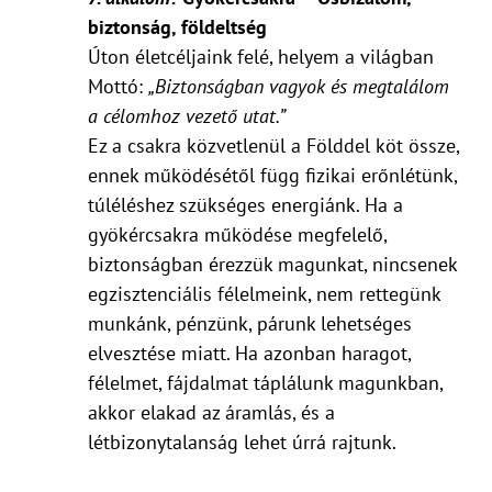
biztonság, földeltség
Úton életcéljaink felé, helyem a világban
Mottó:
„Biztonságban vagyok és megtalálom
a célomhoz vezető utat.”
Ez a csakra közvetlenül a Földdel köt össze,
ennek működésétől függ fizikai erőnlétünk,
túléléshez szükséges energiánk. Ha a
gyökércsakra működése megfelelő,
biztonságban érezzük magunkat, nincsenek
egzisztenciális félelmeink, nem rettegünk
munkánk, pénzünk, párunk lehetséges
elvesztése miatt. Ha azonban haragot,
félelmet, fájdalmat táplálunk magunkban,
akkor elakad az áramlás, és a
létbizonytalanság lehet úrrá rajtunk.