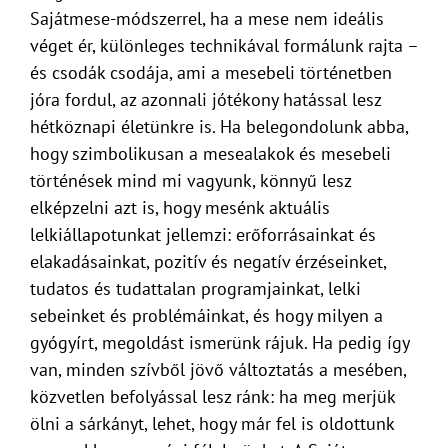
Sajátmese-módszerrel, ha a mese nem ideális
véget ér, különleges technikával formálunk rajta –
és csodák csodája, ami a mesebeli történetben
jóra fordul, az azonnali jótékony hatással lesz
hétköznapi életünkre is. Ha belegondolunk abba,
hogy szimbolikusan a mesealakok és mesebeli
történések mind mi vagyunk, könnyű lesz
elképzelni azt is, hogy mesénk aktuális
lelkiállapotunkat jellemzi: erőforrásainkat és
elakadásainkat, pozitív és negatív érzéseinket,
tudatos és tudattalan programjainkat, lelki
sebeinket és problémáinkat, és hogy milyen a
gyógyírt, megoldást ismerünk rájuk. Ha pedig így
van, minden szívből jövő változtatás a mesében,
közvetlen befolyással lesz ránk: ha meg merjük
ölni a sárkányt, lehet, hogy már fel is oldottunk