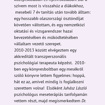
mesebeli 7 év tanítás után tovább álltam:
egy hosszabb olaszországi ösztöndíjat
követően váltottam, és egy nemzetközi
oktatási és vizsgarendszer hazai
bevezetésében és működtetésében
vállaltam vezető szerepet.
2010-2013 között elvégeztem egy
akkreditált transzperszonális
pszichológiai terapeuta képzést. 2010-
ben egy könyvesboltban egy mesékről
szóló könyvre lettem figyelmes: hoppá,
hát ez az, amivel mindig is foglalkozni
szerettem volna! Elsőként
Juhász László
pszichológus meseterápiás tanfolyamán
vettem részt, majd megismerkedtem
Dr.
Paola Santagostino
milánói
pszichoterapeuta-tanárral, akihez azóta