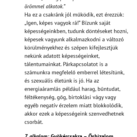
örömmel alkotok.”
Ha ez a csakránk jól működik, ezt érezzük:
„Igen, képes vagyok rá!” Bízunk saját
képességeinkben, tudunk döntéseket hozni,
képesek vagyunk alkalmazkodni a változó
körülményekhez és szépen kifejlesztjük
nekünk adatott képességeinket,
tálentumainkat. Párkapcsolatot is a
számunkra megfelelő emberrel létesítünk,
és szexuális életünk is jó. Ha az
energiaáramlás például harag, bűntudat,
féltékenység, gőg, birtoklási vágy vagy
egyéb negatív érzelem miatt blokkolódik,
akkor ezek a képességeink szenvedhetnek
csorbát.
7. alkalom:
Gyökércsakra – Ősbizalom,