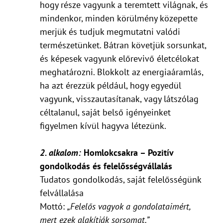
hogy része vagyunk a teremtett világnak, és
mindenkor, minden körülmény közepette
merjük és tudjuk megmutatni valódi
természetünket. Bátran követjük sorsunkat,
és képesek vagyunk előrevivő életcélokat
meghatározni. Blokkolt az energiaáramlás,
ha azt érezzük például, hogy egyedül
vagyunk, visszautasítanak, vagy látszólag
céltalanul, saját belső igényeinket
figyelmen kívül hagyva létezünk.
2. alkalom:
Homlokcsakra – Pozitív
gondolkodás és felelősségvállalás
Tudatos gondolkodás, saját felelősségünk
felvállalása
Mottó:
„Felelős vagyok a gondolataimért,
mert ezek alakítják sorsomat.”