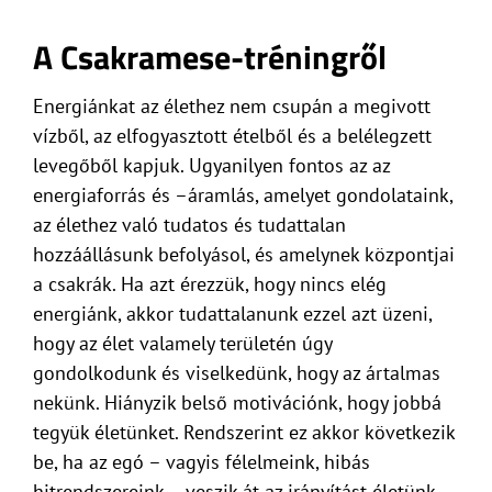
A Csakramese-tréningről
Energiánkat az élethez nem csupán a megivott
vízből, az elfogyasztott ételből és a belélegzett
levegőből kapjuk. Ugyanilyen fontos az az
energiaforrás és –áramlás, amelyet gondolataink,
az élethez való tudatos és tudattalan
hozzáállásunk befolyásol, és amelynek központjai
a csakrák. Ha azt érezzük, hogy nincs elég
energiánk, akkor tudattalanunk ezzel azt üzeni,
hogy az élet valamely területén úgy
gondolkodunk és viselkedünk, hogy az ártalmas
nekünk. Hiányzik belső motivációnk, hogy jobbá
tegyük életünket. Rendszerint ez akkor következik
be, ha az egó – vagyis félelmeink, hibás
hitrendszereink – veszik át az irányítást életünk