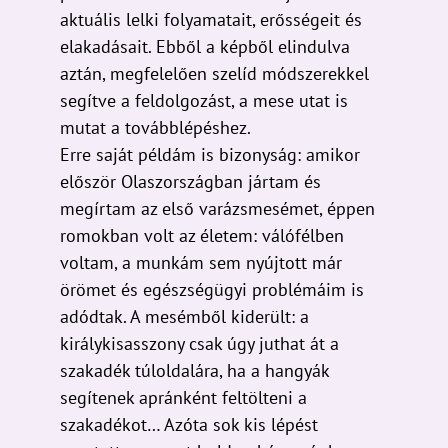
elakadásait. Ebből a képből elindulva
aztán, megfelelően szelíd módszerekkel
segítve a feldolgozást, a mese utat is
mutat a továbblépéshez.
Erre saját példám is bizonyság: amikor
először Olaszországban jártam és
megírtam az első varázsmesémet, éppen
romokban volt az életem: válófélben
voltam, a munkám sem nyújtott már
örömet és egészségügyi problémáim is
adódtak. A mesémből kiderült: a
királykisasszony csak úgy juthat át a
szakadék túloldalára, ha a hangyák
segítenek apránként feltölteni a
szakadékot… Azóta sok kis lépést
megtettem, most boldog házasságban,
egészségesen élek, és olyan munkát