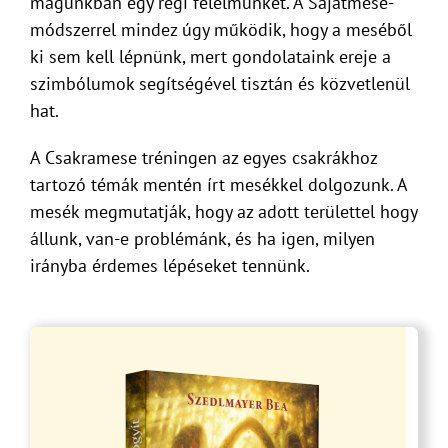
magunkban egy régi félelmünket. A Sajátmese-
módszerrel mindez úgy működik, hogy a meséből
ki sem kell lépnünk, mert gondolataink ereje a
szimbólumok segítségével tisztán és közvetlenül
hat.
A Csakramese tréningen az egyes csakrákhoz
tartozó témák mentén írt mesékkel dolgozunk. A
mesék megmutatják, hogy az adott területtel hogy
állunk, van-e problémánk, és ha igen, milyen
irányba érdemes lépéseket tennünk.