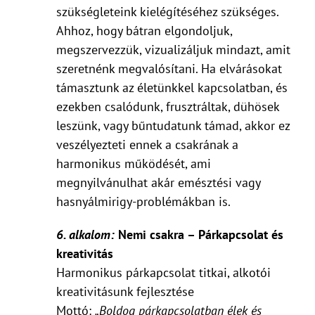
szükségleteink kielégítéséhez szükséges.
Ahhoz, hogy bátran elgondoljuk,
megszervezzük, vizualizáljuk mindazt, amit
szeretnénk megvalósítani. Ha elvárásokat
támasztunk az életünkkel kapcsolatban, és
ezekben csalódunk, frusztráltak, dühösek
leszünk, vagy bűntudatunk támad, akkor ez
veszélyezteti ennek a csakrának a
harmonikus működését, ami
megnyilvánulhat akár emésztési vagy
hasnyálmirigy-problémákban is.
6. alkalom:
Nemi csakra – Párkapcsolat és
kreativitás
Harmonikus párkapcsolat titkai, alkotói
kreativitásunk fejlesztése
Mottó:
„Boldog párkapcsolatban élek és