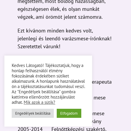
végzek, ami örömöt jelent számomra.
Ezt kívánom minden kedves volt,
jelenlegi és leendő varázsmese-írónknak!
Szeretettel várunk!
SZAKMAI TAPASZTALAT
2010- Innovatív
Kedves Látogató! Tájékoztatjuk, hogy a
transzperszonális pszichológiai terapeuta
honlap felhasználói élmény
fokozásának érdekében sütiket
– magánpraxis
alkalmazunk. A honlapunk használatával
2013- Transzformációs mese
ön a tájékoztatásunkat tudomásul veszi.
Az "Engedélyek beállítása" gombra
tréner – Napfényes Tanfolyamok
kattintva ellenőrzött hozzájárulást
2011-13 Transzformációs mese
adhat.
Mik azok a sütik?
tréner – Tiéd lehet a világ Alapítvány
Engedélyek beállítása
Elfogadom
2005-2014 Felnőttképzési szakértő,
NMH Felnőttképzési Akkreditáló Testület