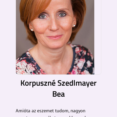
Korpuszné Szedlmayer
Bea
Amióta az eszemet tudom, nagyon
szeretem a meséket: gyerekkoromban
édesapám sokat mesélt, és én mindig