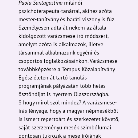
mester-tanítvány és baráti viszony is fűz.
Személyesen adta át nekem az általa
kidolgozott varázsmese-író módszert,
amelyet azóta is alkalmazok, illetve
társammal alkalmazunk egyéni és
csoportos foglalkozásainkon. Varázsmese-
továbbképzésre a Tempus Közalapítvány
Egész életen át tartó tanulás
programjának pályázatán több hetes
ösztöndíjat is nyertem Olaszországba.
S hogy miről szól mindez? A varázsmese-
írás lényege, hogy a magyar népmesékből
is ismert repertoárt és szerkezetet követő,
saját szerzeményű mesék szimbólumai
pontosan tükrözik a mese írójának
aktuális lelki folyamatait, erősségeit és