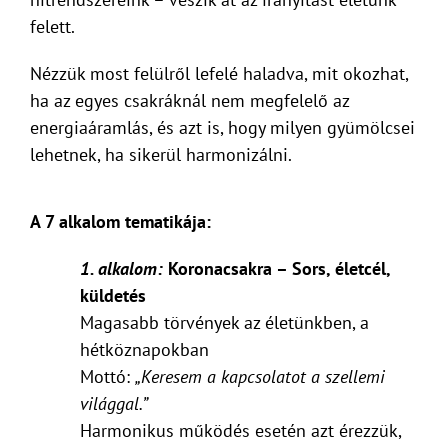
felett.
Nézzük most felülről lefelé haladva, mit okozhat,
ha az egyes csakráknál nem megfelelő az
energiaáramlás, és azt is, hogy milyen gyümölcsei
lehetnek, ha sikerül harmonizálni.
A 7 alkalom tematikája:
1. alkalom:
Koronacsakra – Sors, életcél,
küldetés
Magasabb törvények az életünkben, a
hétköznapokban
Mottó:
„Keresem a kapcsolatot a szellemi
világgal.”
Harmonikus működés esetén azt érezzük,