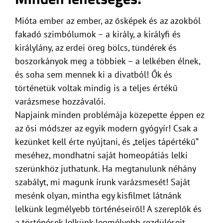
Mióta ember az ember, az ősképek és az azokból
fakadó szimbólumok – a király, a királyfi és
királylány, az erdei öreg bölcs, tündérek és
boszorkányok meg a többiek – a lelkében élnek,
és soha sem mennek ki a divatból! Ők és
történetük voltak mindig is a teljes értékű
varázsmese hozzávalói.
Napjaink minden problémája közepette éppen ez
az ősi módszer az egyik modern gyógyír! Csak a
kezünket kell érte nyújtani, és „teljes tápértékű”
meséhez, mondhatni saját homeopátiás lelki
szerünkhöz juthatunk. Ha megtanulunk néhány
szabályt, mi magunk írunk varázsmesét! Saját
mesénk olyan, mintha egy kisfilmet látnánk
lelkünk legmélyebb történéseiről! A szereplők és
a történések lelkünk legmélyebb rezdüléseit