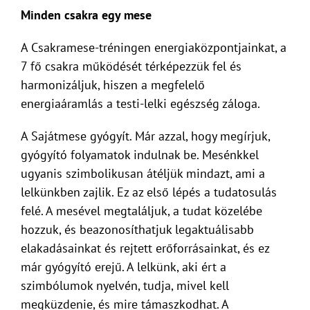
Minden csakra egy mese
A Csakramese-tréningen energiaközpontjainkat, a
7 fő csakra működését térképezzük fel és
harmonizáljuk, hiszen a megfelelő
energiaáramlás a testi-lelki egészség záloga.
A Sajátmese gyógyít. Már azzal, hogy megírjuk,
gyógyító folyamatok indulnak be. Mesénkkel
ugyanis szimbolikusan átéljük mindazt, ami a
lelkünkben zajlik. Ez az első lépés a tudatosulás
felé. A mesével megtaláljuk, a tudat közelébe
hozzuk, és beazonosíthatjuk legaktuálisabb
elakadásainkat és rejtett erőforrásainkat, és ez
már gyógyító erejű. A lelkünk, aki ért a
szimbólumok nyelvén, tudja, mivel kell
megküzdenie, és mire támaszkodhat. A