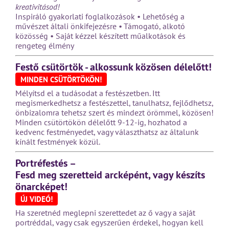
kreativitásod!
Inspiráló gyakorlati foglalkozások • Lehetőség a
művészet általi önkifejezésre • Támogató, alkotó
közösség • Saját kézzel készített műalkotások és
rengeteg élmény
Festő csütörtök - alkossunk közösen délelőtt!
MINDEN CSÜTÖRTÖKÖN!
Mélyítsd el a tudásodat a festészetben. Itt
megismerkedhetsz a festészettel, tanulhatsz, fejlődhetsz,
önbizalomra tehetsz szert és mindezt örömmel, közösen!
Minden csütörtökön délelőtt 9-12-ig, hozhatod a
kedvenc festményedet, vagy választhatsz az általunk
kínált festmények közül.
Portréfestés –
Fesd meg szeretteid arcképént, vagy készíts
önarcképet!
ÚJ VIDEÓ!
Ha szeretnéd meglepni szerettedet az ő vagy a saját
portréddal, vagy csak egyszerűen érdekel, hogyan kell