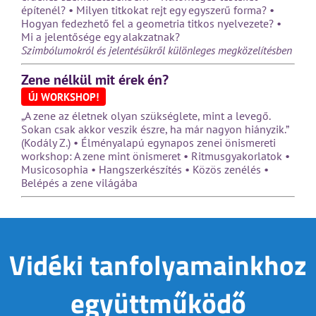
építenél? • Milyen titkokat rejt egy egyszerű forma? •
Hogyan fedezhető fel a geometria titkos nyelvezete? •
Mi a jelentősége egy alakzatnak?
Szimbólumokról és jelentésükről különleges megközelítésben
Zene nélkül mit érek én?
ÚJ WORKSHOP!
„A zene az életnek olyan szükséglete, mint a levegő.
Sokan csak akkor veszik észre, ha már nagyon hiányzik.”
(Kodály Z.) • Élményalapú egynapos zenei önismereti
workshop: A zene mint önismeret • Ritmusgyakorlatok •
Musicosophia • Hangszerkészítés • Közös zenélés •
Belépés a zene világába
Vidéki tanfolyamainkhoz
együttműködő