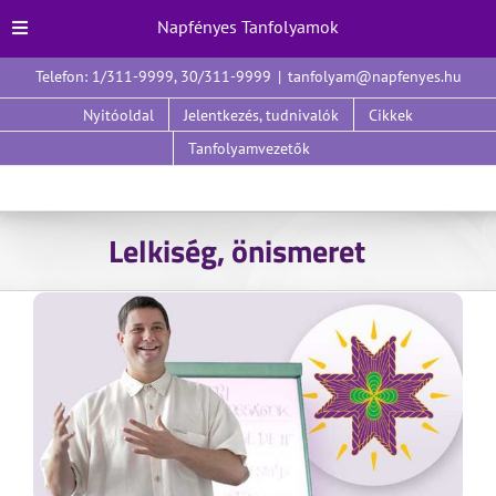
Napfényes Tanfolyamok
Kihagyás
Telefon: 1/311-9999, 30/311-9999
|
tanfolyam@napfenyes.hu
Nyitóoldal
Jelentkezés, tudnivalók
Cikkek
Tanfolyamvezetők
Lelkiség, önismeret