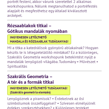
portrét festeni, akkor várunk szeretettel 2 alkalmas
workshopunkra. Nálunk megtanulhatod a portréfestés
alapjait és megfesthetsz egy általad kiválasztott
arcképet.
Rózsaablakok titkai –
Gótikus mandalák nyomában
INGYENESEN LETÖLTHETŐ
MANDALA ÉS RÓZSAABLAK TUDÁSANYAG!
Mi a titka a katedrálisok gyönyörű ablakainak? Hogyan
készíts te is lélegzetelállító mintákat? Ez a különleges,
Szakrális Geometria workshopunk betekintést nyújt a
mandalák lenyűgöző világába. Tudomány • Művészet •
Spiritualitás
Szakrális Geometria –
A tér és a formák titkai
INGYENESEN LETÖLTHETŐ TUDÁSANYAG!
(Szakrális geometria elemzés)
Lenyűgöznek a piramisok? • Érdekelnek az ősi
szimbólumok összefüggései? • Szívesen elmélyülnél
érdekes szerkesztésekben? • Különleges testeket