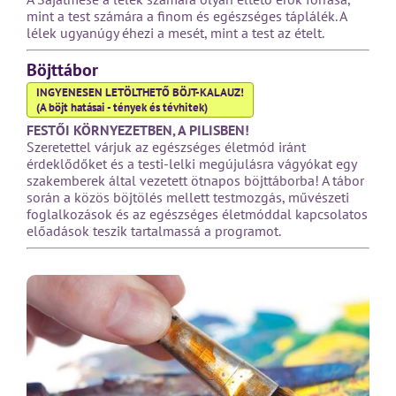
mint a test számára a finom és egészséges táplálék. A
lélek ugyanúgy éhezi a mesét, mint a test az ételt.
Böjttábor
INGYENESEN LETÖLTHETŐ BÖJT-KALAUZ!
(A böjt hatásai - tények és tévhitek)
FESTŐI KÖRNYEZETBEN, A PILISBEN!
Szeretettel várjuk az egészséges életmód iránt
érdeklődőket és a testi-lelki megújulásra vágyókat egy
szakemberek által vezetett ötnapos böjttáborba! A tábor
során a közös böjtölés mellett testmozgás, művészeti
foglalkozások és az egészséges életmóddal kapcsolatos
előadások teszik tartalmassá a programot.