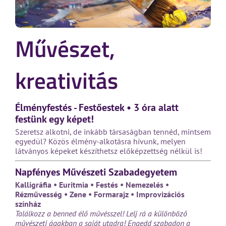
Művészet,
kreativitás
Élményfestés - Festőestek • 3 óra alatt
festünk egy képet!
Szeretsz alkotni, de inkább társaságban tennéd, mintsem
egyedül? Közös élmény-alkotásra hívunk, melyen
látványos képeket készíthetsz előképzettség nélkül is!
Napfényes Művészeti Szabadegyetem
Kalligráfia • Euritmia • Festés • Nemezelés •
Rézművesség • Zene • Formarajz • Improvizációs
színház
Találkozz a benned élő művésszel! Lelj rá a különböző
művészeti ágakban a saját utadra! Engedd szabadon a