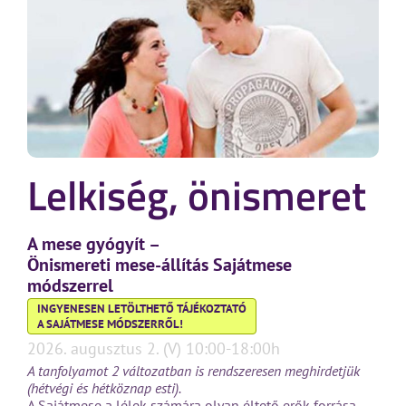
Lelkiség, önismeret
A mese gyógyít –
Önismereti mese-állítás Sajátmese
módszerrel
INGYENESEN LETÖLTHETŐ TÁJÉKOZTATÓ
A SAJÁTMESE MÓDSZERRŐL!
2026. augusztus 2. (V) 10:00-18:00h
A tanfolyamot 2 változatban is rendszeresen meghirdetjük
(hétvégi és hétköznap esti).
A Sajátmese a lélek számára olyan éltető erők forrása,