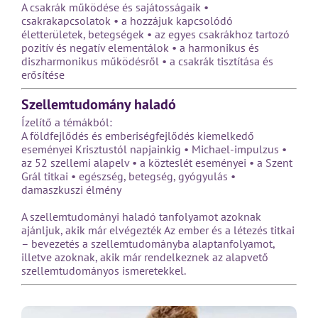
A csakrák működése és sajátosságaik •
csakrakapcsolatok • a hozzájuk kapcsolódó
életterületek, betegségek • az egyes csakrákhoz tartozó
pozitív és negatív elementálok • a harmonikus és
diszharmonikus működésről • a csakrák tisztítása és
erősítése
Szellemtudomány haladó
Ízelítő a témákból:
A földfejlődés és emberiségfejlődés kiemelkedő
eseményei Krisztustól napjainkig • Michael-impulzus •
az 52 szellemi alapelv • a közteslét eseményei • a Szent
Grál titkai • egészség, betegség, gyógyulás •
damaszkuszi élmény
A szellemtudományi haladó tanfolyamot azoknak
ajánljuk, akik már elvégezték Az ember és a létezés titkai
– bevezetés a szellemtudományba alaptanfolyamot,
illetve azoknak, akik már rendelkeznek az alapvető
szellemtudományos ismeretekkel.