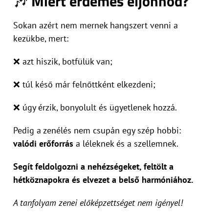
🎶
Miért érdemes eljönnöd?
Sokan azért nem mernek hangszert venni a
kezükbe, mert:
❌ azt hiszik, botfülük van;
❌ túl késő már felnőttként elkezdeni;
❌ úgy érzik, bonyolult és ügyetlenek hozzá.
Pedig a zenélés nem csupán egy szép hobbi:
valódi erőforrás
a léleknek és a szellemnek.
Segít feldolgozni a nehézségeket, feltölt a
hétköznapokra és elvezet a belső harmóniához.
A tanfolyam zenei előképzettséget nem igényel!