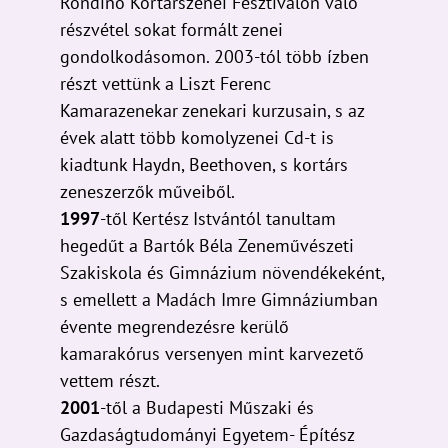
Rondinó Kortárszenei Fesztiválon való
részvétel sokat formált zenei
gondolkodásomon. 2003-tól több ízben
részt vettünk a Liszt Ferenc
Kamarazenekar zenekari kurzusain, s az
évek alatt több komolyzenei Cd-t is
kiadtunk Haydn, Beethoven, s kortárs
zeneszerzők műveiből.
1997
-től Kertész Istvántól tanultam
hegedűt a Bartók Béla Zeneművészeti
Szakiskola és Gimnázium növendékeként,
s emellett a Madách Imre Gimnáziumban
évente megrendezésre kerülő
kamarakórus versenyen mint karvezető
vettem részt.
2001
-től a Budapesti Műszaki és
Gazdaságtudományi Egyetem- Építész