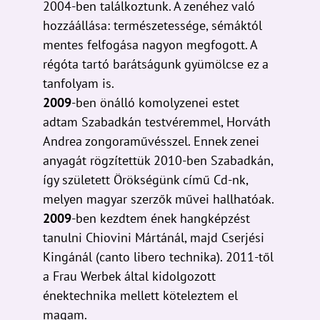
2004-ben találkoztunk. A zenéhez való
hozzáállása: természetessége, sémáktól
mentes felfogása nagyon megfogott. A
régóta tartó barátságunk gyümölcse ez a
tanfolyam is.
2009
-ben önálló komolyzenei estet
adtam Szabadkán testvéremmel, Horváth
Andrea zongoraművésszel. Ennek zenei
anyagát rögzítettük 2010-ben Szabadkán,
így született Örökségünk című Cd-nk,
melyen magyar szerzők művei hallhatóak.
2009
-ben kezdtem ének hangképzést
tanulni Chiovini Mártánál, majd Cserjési
Kingánál (canto libero technika). 2011-től
a Frau Werbek által kidolgozott
énektechnika mellett köteleztem el
magam.