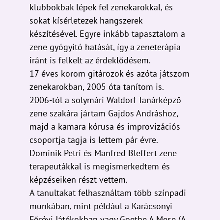
klubbokbak lépek fel zenekarokkal, és
sokat kísérletezek hangszerek
készítésével. Egyre inkább tapasztalom a
zene gyógyító hatását, így a zeneterápia
iránt is felkelt az érdeklődésem.
17 éves korom gitározok és azóta játszom
zenekarokban, 2005 óta tanítom is.
2006-tól a solymári Waldorf Tanárképző
zene szakára jártam Gajdos Andráshoz,
majd a kamara kórusa és improvizációs
csoportja tagja is lettem pár évre.
Dominik Petri és Manfred Bleffert zene
terapeutákkal is megismerkedtem és
képzéseiken részt vettem.
A tanultakat felhasználtam több színpadi
munkában, mint például a Karácsonyi
Főrévi Játékokban vagy Goethe A Mese (A