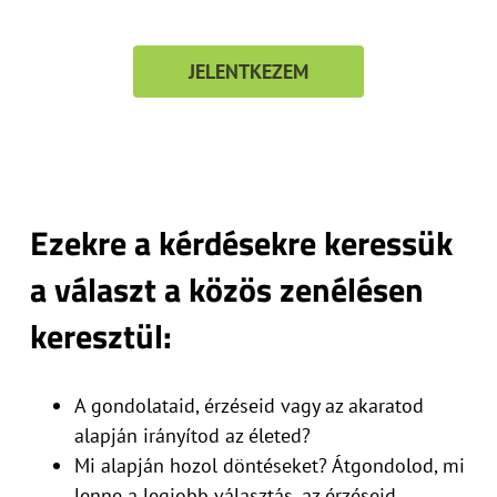
JELENTKEZEM
Ezekre a kérdésekre keressük
a választ a közös zenélésen
keresztül:
A gondolataid, érzéseid vagy az akaratod
alapján irányítod az életed?
Mi alapján hozol döntéseket? Átgondolod, mi
lenne a legjobb választás, az érzéseid