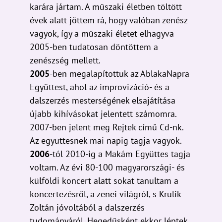
karára jártam. A műszaki életben töltött
évek alatt jöttem rá, hogy valóban zenész
vagyok, így a műszaki életet elhagyva
2005-ben tudatosan döntöttem a
zenészség mellett.
2005
-ben megalapítottuk az AblakaNapra
Együttest, ahol az improvizáció- és a
dalszerzés mesterségének elsajátítása
újabb kihívásokat jelentett számomra.
2007-ben jelent meg Rejtek című Cd-nk.
Az együttesnek mai napig tagja vagyok.
2006
-tól 2010-ig a Makám Együttes tagja
voltam. Az évi 80-100 magyarországi- és
külföldi koncert alatt sokat tanultam a
koncertezésről, a zenei világról, s Krulik
Zoltán jóvoltából a dalszerzés
tudományáról. Hegedűsként ekkor léptek