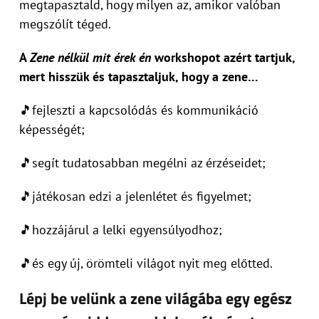
megtapasztald, hogy milyen az, amikor valóban
megszólít téged.
A
Zene nélkül mit érek
én
workshopot azért tartjuk,
mert hisszük és tapasztaljuk, hogy a zene…
🎵fejleszti a kapcsolódás és kommunikáció
képességét;
🎵segít tudatosabban megélni az érzéseidet;
🎵játékosan edzi a jelenlétet és figyelmet;
🎵hozzájárul a lelki egyensúlyodhoz;
🎵és egy új, örömteli világot nyit meg előtted.
Lépj be velünk a zene világába egy egész