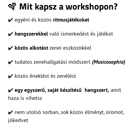
🪇
Mit kapsz a workshopon?
✔️ egyéni és közös
ritmusjátékokat
✔️
hangszerekkel
való ismerkedést és játékot
✔️
közös alkotást
zenei eszközökkel
✔️ tudatos zenehallgatási módszert
(Musicosophia)
✔️ közös éneklést és zenélést
✔️
egy egyszerű, saját készítésű hangszert,
amit
haza is vihetsz
✔️ nem utolsó sorban, sok közös élményt, örömöt,
jókedvet