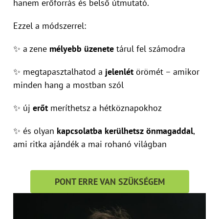
hanem erőforrás és belső útmutató.
Ezzel a módszerrel:
✨ a zene
mélyebb üzenete
tárul fel számodra
✨ megtapasztalhatod a
jelenlét
örömét – amikor
minden hang a mostban szól
✨ új
erőt
meríthetsz a hétköznapokhoz
✨ és olyan
kapcsolatba kerülhetsz
önmagaddal
,
ami ritka ajándék a mai rohanó világban
PONT ERRE VAN SZÜKSÉGEM