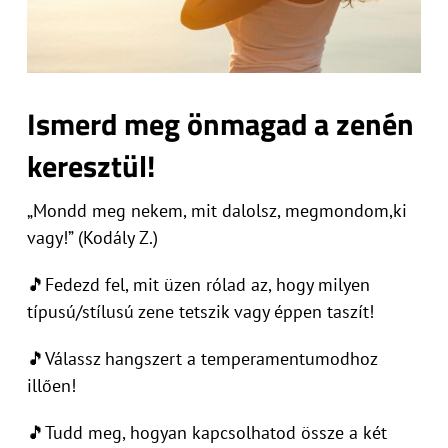
Ismerd meg önmagad a zenén
keresztül!
„Mondd meg nekem, mit dalolsz, megmondom,ki
vagy!” (Kodály Z.)
🎵Fedezd fel, mit üzen rólad az, hogy milyen
típusú/stílusú zene tetszik vagy éppen taszít!
🎵Válassz hangszert a temperamentumodhoz
illően!
🎵Tudd meg, hogyan kapcsolhatod össze a két