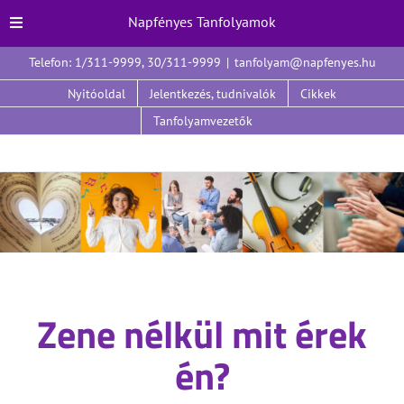
Napfényes Tanfolyamok
Kihagyás
Telefon: 1/311-9999, 30/311-9999
|
tanfolyam@napfenyes.hu
Nyitóoldal
Jelentkezés, tudnivalók
Cikkek
Tanfolyamvezetők
Zene nélkül mit érek
én?