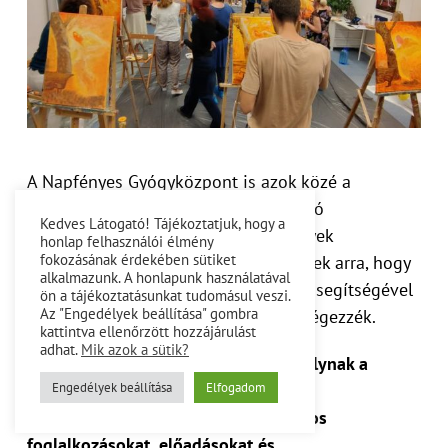
A Napfényes Gyógyközpont is azok közé a
természetes gyógymódokat alkalmazó
Kedves Látogató! Tájékoztatjuk, hogy a
kezdeményezések közé tartozik, melyek
honlap felhasználói élmény
fokozásának érdekében sütiket
különlegesen nagy hangsúlyt fektetnek arra, hogy
alkalmazunk. A honlapunk használatával
munkájukat jól képzett szakemberek segítségével
ön a tájékoztatásunkat tudomásul veszi.
Az "Engedélyek beállítása" gombra
megbízhatóan, magas színvonalon végezzék.
kattintva ellenőrzött hozzájárulást
adhat.
Mik azok a sütik?
Igényes környezetben,
9 szobában folynak a
Engedélyek beállítása
Elfogadom
kezelések
, amelyek közül a
2
nagyteremben
rendszeresen csoportos
foglalkozásokat, előadásokat és