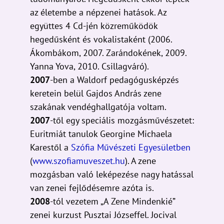
az életembe a népzenei hatások. Az
együttes 4 Cd-jén közreműködök
hegedűsként és vokalistaként (2006.
Ákombákom, 2007. Zarándokének, 2009.
Yanna Yova, 2010. Csillagváró).
2007
-ben a Waldorf pedagógusképzés
keretein belül Gajdos András zene
szakának vendéghallgatója voltam.
2007
-től egy speciális mozgásművészetet:
Euritmiát tanulok Georgine Michaela
Karestől a
Szófia Művészeti Egyesületben
(
www.szofiamuveszet.hu
). A zene
mozgásban való leképezése nagy hatással
van zenei fejlődésemre azóta is.
2008
-tól vezetem „A Zene Mindenkié”
zenei kurzust Pusztai Józseffel. Jocival