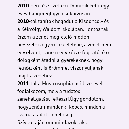
2010
-ben részt vettem Dominik Petri egy
éves hangmegfigyelési kurzusán.
2010
-től tanítok hegedűt a Kisgöncöl- és
a Kékvölgy Waldorf Iskolában. Fontosnak
érzem a zenét megfelelő módon
bevezetni a gyerekek életébe, a zenét nem
egy elvont, hanem egy kézzelfogható, élő
dologként átadni a gyerekeknek, hogy
felnőttként is örömmel viszonyuljanak
majd a zenéhez.
2011
-től a Musicosophia módszerével
foglalkozom, mely a tudatos
zenehallgatást fejleszti.Úgy gondolom,
hogy zenélni mindenki képes, mindenki
számára adott lehetőség.
Szívből ajánlom mindazoknak a